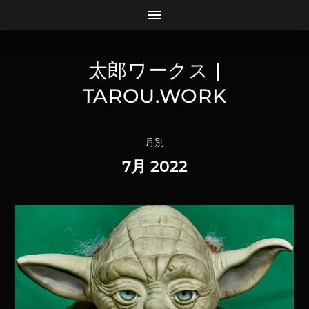
太郎ワークス |
TAROU.WORK
月別
7月 2022