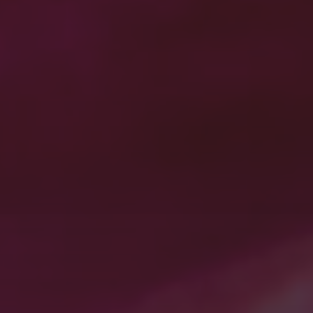
最近の投稿
ジオラマ（南太平洋）
有明海の夜明けー天草四郎の祈り タイムラプス星
の軌跡
有明海の日の出
震電
STAR WARS
最近のコメント
win10の起動に5分！？
に
WordPress コメントの投
稿者
より