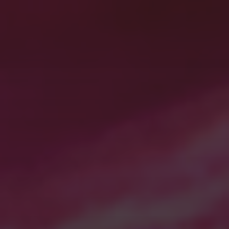
ジオラマ（南太平洋）
有明海の夜明けー天草四郎の祈り タイムラプス星
の軌跡
有明海の日の出
震電
STAR WARS
最近のコメント
win10の起動に5分！？
に
WordPress コメントの投
稿者
より
アーカイブ