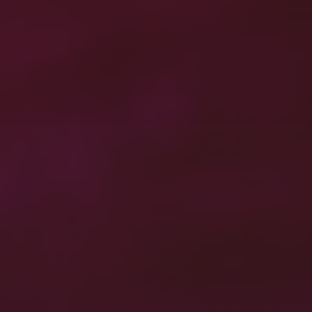
最近の投稿
ジオラマ（南太平洋）
有明海の夜明けー天草四郎の祈り タイムラプス星
の軌跡
有明海の日の出
震電
STAR WARS
最近のコメント
win10の起動に5分！？
に
WordPress コメントの投